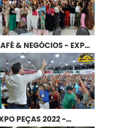
AFÉ & NEGÓCIOS - EXPO
EÇAS MULHER
XPO PEÇAS 2022 -
ONHECIMENTO È PODER