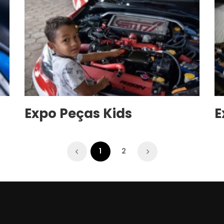
Expo Peças Kids
E
1
2