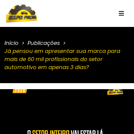
Início
Publicações
Já pensou em apresentar sua marca para
mais de 60 mil profissionais do setor
automotivo em apenas 3 dias?