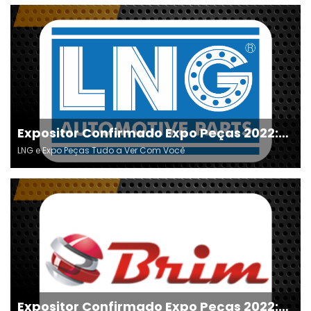
Expositor Confirmado Expo Peças 2022:
LNG
LNG e Expo Peças Tudo a Ver Com Você
Expositor Confirmado Expo Peças 2022: